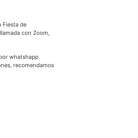
n Fiesta de
eollamada con Zoom,
s por whatshapp
aciones, recomendamos