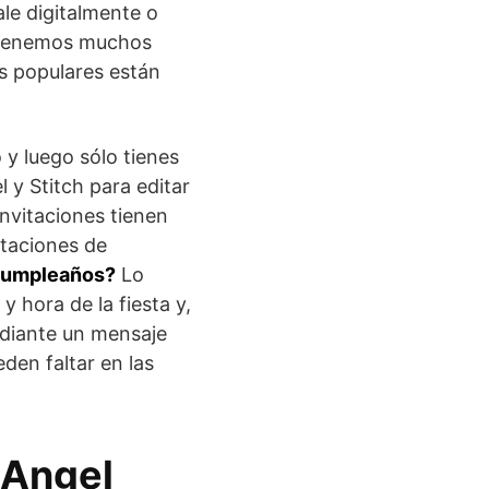
ale digitalmente o
s. Tenemos muchos
ás populares están
o y luego sólo tienes
l y Stitch para editar
invitaciones tienen
itaciones de
 cumpleaños?
Lo
y hora de la fiesta y,
ediante un mensaje
den faltar en las
 Angel