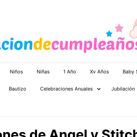
Niños
Niñas
1 Año
Xv Años
Baby 
Bautizo
Celebraciones Anuales
Jubilación
ones de Angel y Stitc