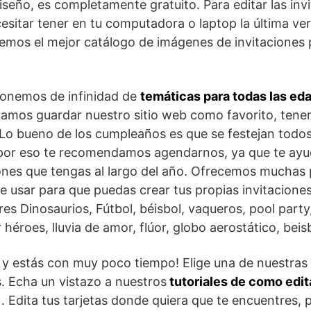
iseño, es completamente gratuito. Para editar las inv
sitar tener en tu computadora o laptop la última ve
emos el mejor catálogo de imágenes de invitaciones
ponemos de infinidad de
temáticas para todas las ed
amos guardar nuestro sitio web como favorito, tene
. Lo bueno de los cumpleaños es que se festejan todos
 por eso te recomendamos agendarnos, ya que te ayu
ones que tengas al largo del año. Ofrecemos muchas p
 de usar para que puedas crear tus propias invitacione
s Dinosaurios, Fútbol, béisbol, vaqueros, pool party,
r héroes, lluvia de amor, flúor, globo aerostático, bei
 y estás con muy poco tiempo! Elige una de nuestras 
s. Echa un vistazo a nuestros
tutoriales de como edita
. Edita tus tarjetas donde quiera que te encuentres,