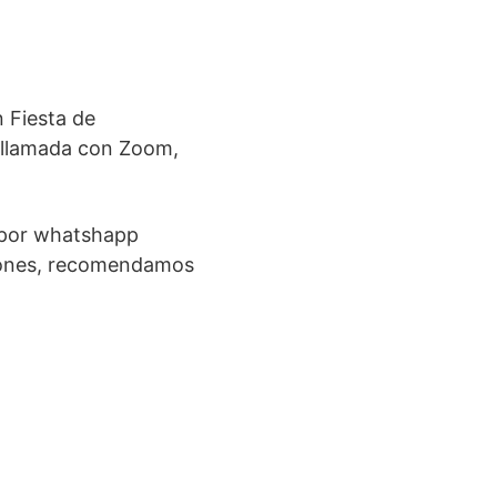
n Fiesta de
eollamada con Zoom,
s por whatshapp
aciones, recomendamos